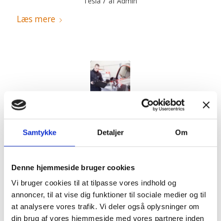
/
Tesla
af
Admin
Læs mere
Hvordan fungerer
bremsevedligehold på en
Samtykke
Detaljer
Om
Tesla?
Denne hjemmeside bruger cookies
/
/
marts 18, 2026
0 Kommentarer
i
Blog
,
Tesla
,
Tesla
Vi bruger cookies til at tilpasse vores indhold og
/
service
af
Admin
annoncer, til at vise dig funktioner til sociale medier og til
at analysere vores trafik. Vi deler også oplysninger om
Læs mere
din brug af vores hjemmeside med vores partnere inden