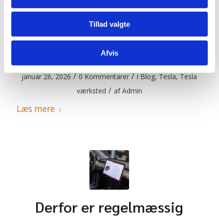
Tillad valgte
Sådan holder du dine Tesla
serviceomkostninger nede
Afvis
/
/
januar 26, 2026
0 Kommentarer
i
Blog
,
Tesla
,
Tesla
/
værksted
af
Admin
Læs mere
Derfor er regelmæssig