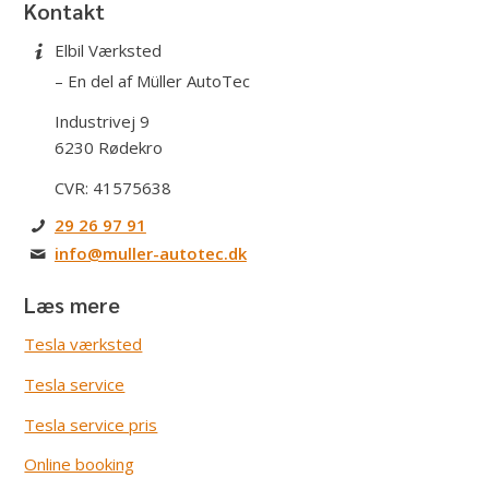
Kontakt
Elbil Værksted
– En del af
Müller AutoTec
Industrivej 9
6230 Rødekro
CVR: 41575638
29 26 97 91
info@muller-autotec.dk
Læs mere
Tesla værksted
Tesla service
Tesla service pris
Online booking