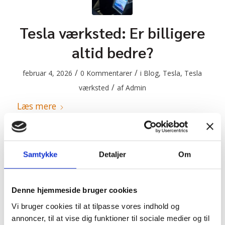
Tesla værksted: Er billigere
altid bedre?
/
/
februar 4, 2026
0 Kommentarer
i
Blog
,
Tesla
,
Tesla
/
værksted
af
Admin
Læs mere
Samtykke
Detaljer
Om
Denne hjemmeside bruger cookies
Sådan holder du dine Tesla
Vi bruger cookies til at tilpasse vores indhold og
annoncer, til at vise dig funktioner til sociale medier og til