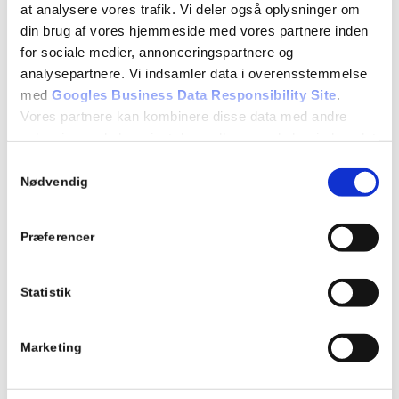
serviceomkostninger nede
at analysere vores trafik. Vi deler også oplysninger om
din brug af vores hjemmeside med vores partnere inden
/
/
januar 26, 2026
0 Kommentarer
i
Blog
,
Tesla
,
Tesla
for sociale medier, annonceringspartnere og
/
værksted
af
Admin
analysepartnere. Vi indsamler data i overensstemmelse
med
Googles Business Data Responsibility Site
.
Læs mere
Vores partnere kan kombinere disse data med andre
oplysninger, du har givet dem, eller som de har indsamlet
fra din brug af deres tjenester.
Samtykkevalg
Nødvendig
Se Cookie & Privatlivspolitik
her
Præferencer
Derfor er regelmæssig
Statistik
Tesla service afgørende for
din bils levetid
Marketing
/
/
/
december 3, 2025
0 Kommentarer
i
Blog
,
Tesla
af