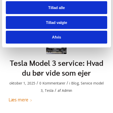
Admin
Tillad alle
Læs mere
Tillad valgte
Afvis
Tesla Model 3 service: Hvad
du bør vide som ejer
/
/
oktober 1, 2025
0 Kommentarer
i
Blog
,
Service model
/
3
,
Tesla
af
Admin
Læs mere